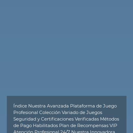
Índice Nuestra Avanzada Plataforma de Juego
Profesional Colección Variado de Juegos
Seguridad y Certificaciones Verificadas Métodos
de Pago Habilitados Plan de Recompensas VIP
Atención Profesional 24/7 Nuestra Innovadora