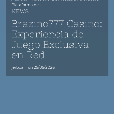
Plataforma de…
NEWS
Brazino777 Casino:
Experiencia de
Juego Exclusiva
en Red
jerboa
on
25/05/2026