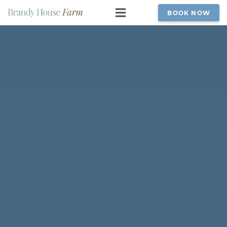
BOOK NOW