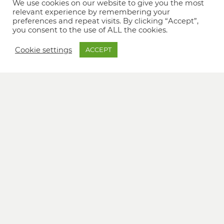
We use cookies on our website to give you the most
relevant experience by remembering your
preferences and repeat visits. By clicking “Accept”,
you consent to the use of ALL the cookies.
Cookie settings
ACCEPT