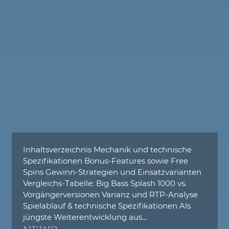
Inhaltsverzeichnis Mechanik und technische
Spezifikationen Bonus-Features sowie Free
Spins Gewinn-Strategien und Einsatzvarianten
Vergleichs-Tabelle: Big Bass Splash 1000 vs.
Vorgängerversionen Varianz und RTP-Analyse
Spielablauf & technische Spezifikationen Als
jüngste Weiterentwicklung aus…