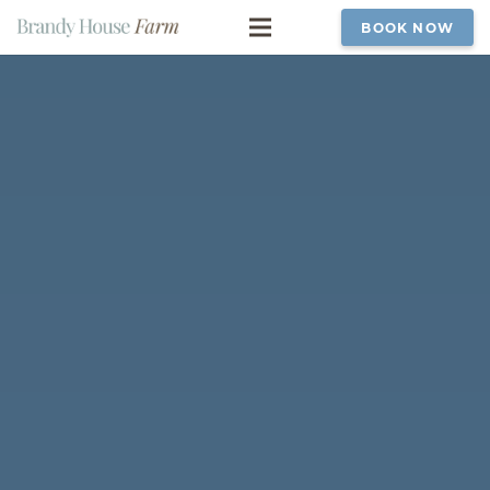
BOOK NOW