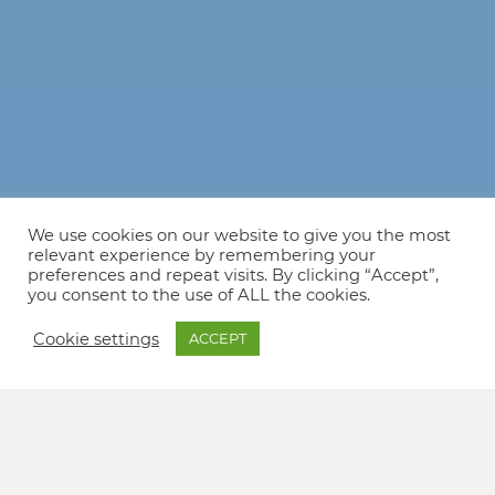
We use cookies on our website to give you the most
relevant experience by remembering your
preferences and repeat visits. By clicking “Accept”,
you consent to the use of ALL the cookies.
Cookie settings
ACCEPT