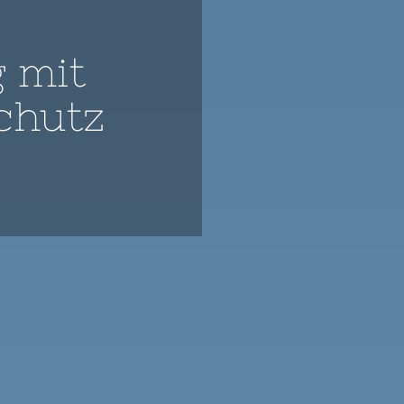
 mit
chutz