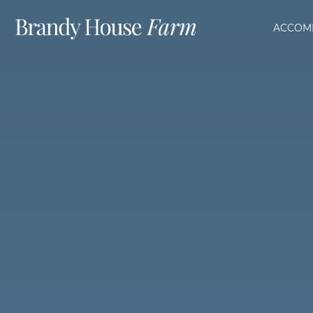
ACCOM