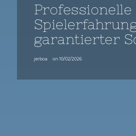
Professionelle
Spielerfahrung
garantierter S
jerboa
on
10/02/2026