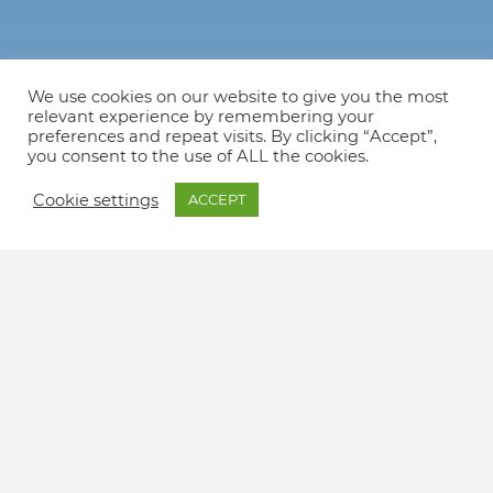
We use cookies on our website to give you the most
relevant experience by remembering your
preferences and repeat visits. By clicking “Accept”,
you consent to the use of ALL the cookies.
Cookie settings
ACCEPT