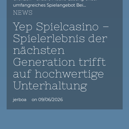
umfangreiches Spielangebot Bei…
NEWS
Yep Spielcasino –
Spielerlebnis der
nächsten
Generation trifft
auf hochwertige
Unterhaltung
jerboa
on
09/06/2026