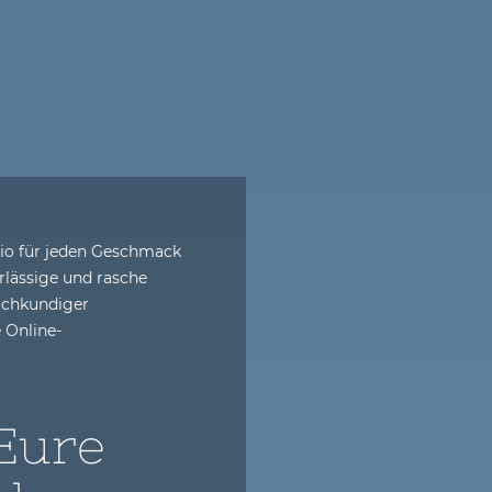
olio für jeden Geschmack
lässige und rasche
achkundiger
 Online-
Eure