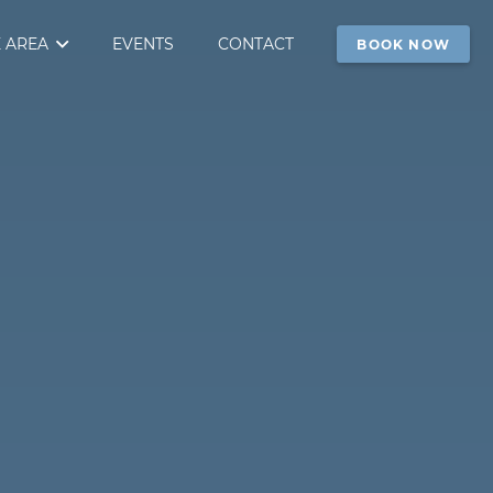
 AREA
EVENTS
CONTACT
BOOK NOW