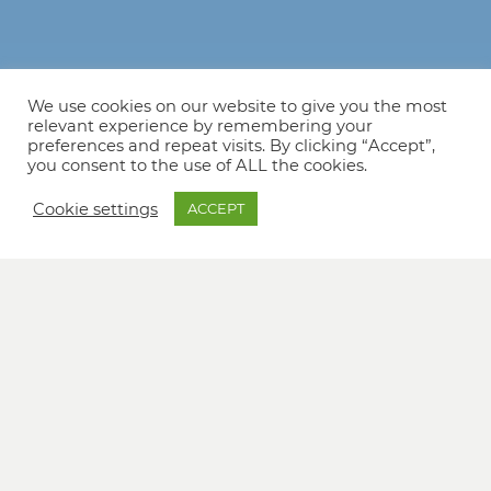
We use cookies on our website to give you the most
relevant experience by remembering your
preferences and repeat visits. By clicking “Accept”,
you consent to the use of ALL the cookies.
Cookie settings
ACCEPT