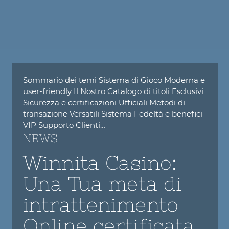
Sommario dei temi Sistema di Gioco Moderna e
user-friendly Il Nostro Catalogo di titoli Esclusivi
Sicurezza e certificazioni Ufficiali Metodi di
transazione Versatili Sistema Fedeltà e benefici
VIP Supporto Clienti…
NEWS
Winnita Casino:
Una Tua meta di
intrattenimento
Online certificata