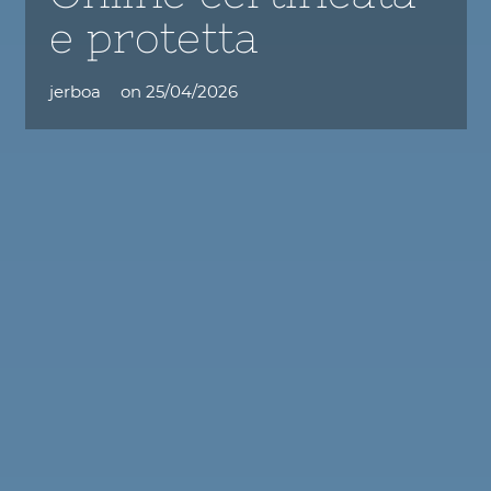
e protetta
jerboa
on
25/04/2026