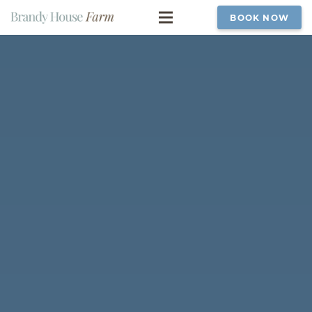
BOOK NOW