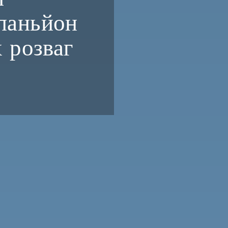
паньйон
х розваг