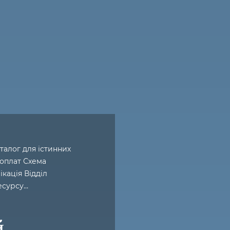
аталог для істинних
 оплат Схема
ікація Відділ
есурсу…
й