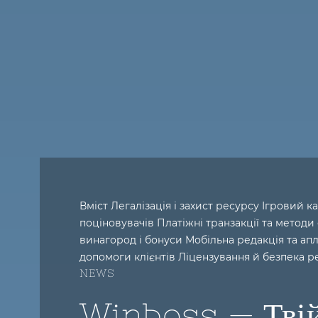
Вміст Легалізація і захист ресурсу Ігровий к
поціновувачів Платіжні транзакції та методи
винагород і бонуси Мобільна редакція та апл
допомоги клієнтів Ліцензування й безпека р
NEWS
Winboss — Тві