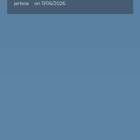
jerboa
on
11/06/2026