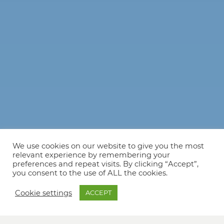
We use cookies on our website to give you the most
relevant experience by remembering your
preferences and repeat visits. By clicking “Accept”,
you consent to the use of ALL the cookies.
Cookie settings
ACCEPT