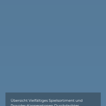
Übersicht Vielfältiges Spielsortiment und
Provider-Kooperationen Durchdachtes