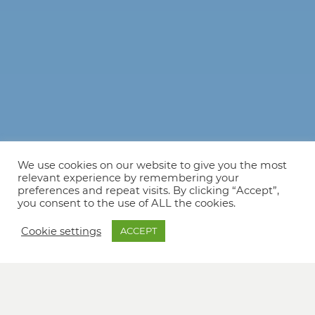
We use cookies on our website to give you the most
relevant experience by remembering your
preferences and repeat visits. By clicking “Accept”,
you consent to the use of ALL the cookies.
Cookie settings
ACCEPT