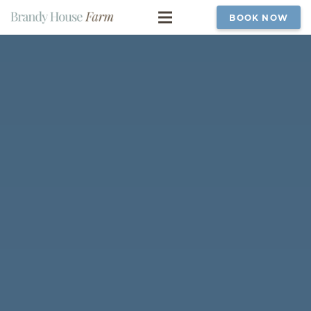
BOOK NOW