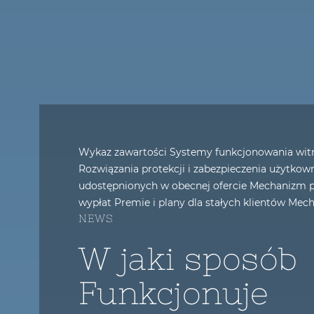
Wykaz zawartości Systemy funkcjonowania wit
Rozwiązania protekcji i zabezpieczenia użytkow
udostępnionych w obecnej ofercie Mechanizm pł
wypłat Premie i plany dla stałych klientów Me
NEWS
W jaki sposób
Funkcjonuje