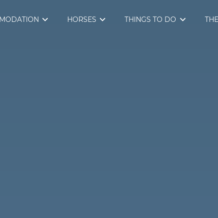
MODATION
HORSES
THINGS TO DO
THE