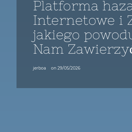
Platforma haz
Internetowe i 
jakiego powod
Nam Zawierzy
jerboa
on
29/05/2026