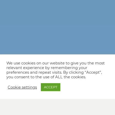
We use cookies on our website to give you the most
relevant experience by remembering your
preferences and repeat visits. By clicking “Accept”,
you consent to the use of ALL the cookies.
Cookie settings
ACCEPT