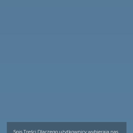
Spis Treści Dlaczego użytkownicy wybierają nas