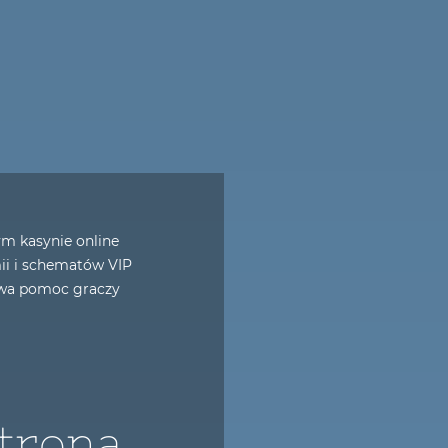
ym kasynie online
ii i schematów VIP
owa pomoc graczy
trona