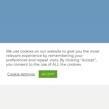
We use cookies on our website to give you the most
relevant experience by remembering your
preferences and repeat visits. By clicking “Accept”,
you consent to the use of ALL the cookies.
Cookie settings
ACCEPT