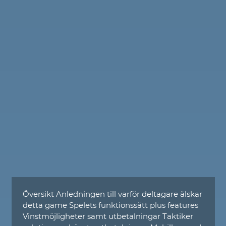
Översikt Anledningen till varför deltagare älskar
detta game Spelets funktionssätt plus features
Vinstmöjligheter samt utbetalningar Taktiker