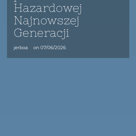
Hazardowej
Najnowszej
Generacji
jerboa
on
07/06/2026