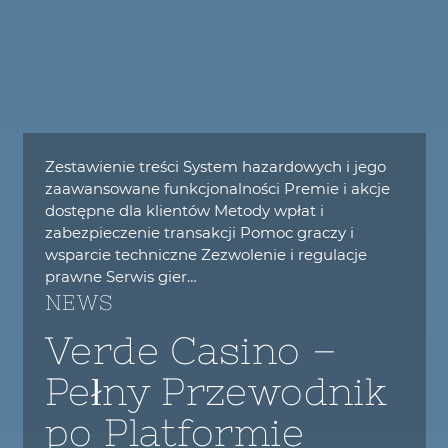
Zestawienie treści System hazardowych i jego
zaawansowane funkcjonalności Premie i akcje
dostępne dla klientów Metody wpłat i
zabezpieczenie transakcji Pomoc graczy i
wsparcie techniczne Zezwolenie i regulacje
prawne Serwis gier…
NEWS
Verde Casino –
Pełny Przewodnik
po Platformie