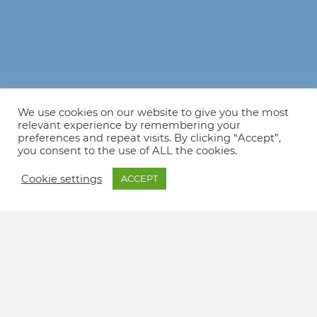
We use cookies on our website to give you the most
relevant experience by remembering your
preferences and repeat visits. By clicking “Accept”,
you consent to the use of ALL the cookies.
Cookie settings
ACCEPT