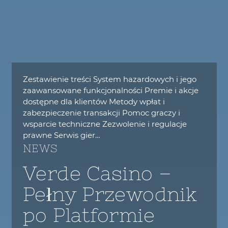
Zestawienie treści System hazardowych i jego
zaawansowane funkcjonalności Premie i akcje
dostępne dla klientów Metody wpłat i
zabezpieczenie transakcji Pomoc graczy i
wsparcie techniczne Zezwolenie i regulacje
prawne Serwis gier…
NEWS
Verde Casino –
Pełny Przewodnik
po Platformie