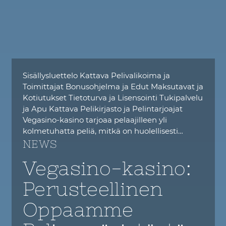
Sisällysluettelo Kattava Pelivalikoima ja
Toimittajat Bonusohjelma ja Edut Maksutavat ja
Kotiutukset Tietoturva ja Lisensointi Tukipalvelu
ja Apu Kattava Pelikirjasto ja Pelintarjoajat
Vegasino-kasino tarjoaa pelaajilleen yli
kolmetuhatta peliä, mitkä on huolellisesti…
NEWS
Vegasino-kasino:
Perusteellinen
Oppaamme