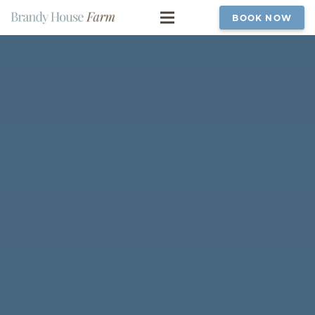
BOOK NOW