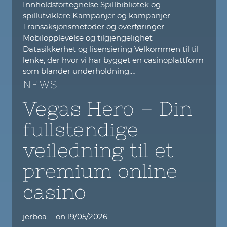
Innholdsfortegnelse Spillbibliotek og
spillutviklere Kampanjer og kampanjer
Transaksjonsmetoder og overføringer
Mobilopplevelse og tilgjengelighet
Datasikkerhet og lisensiering Velkommen til til
lenke, der hvor vi har bygget en casinoplattform
som blander underholdning,…
NEWS
Vegas Hero – Din
fullstendige
veiledning til et
premium online
casino
jerboa
on
19/05/2026