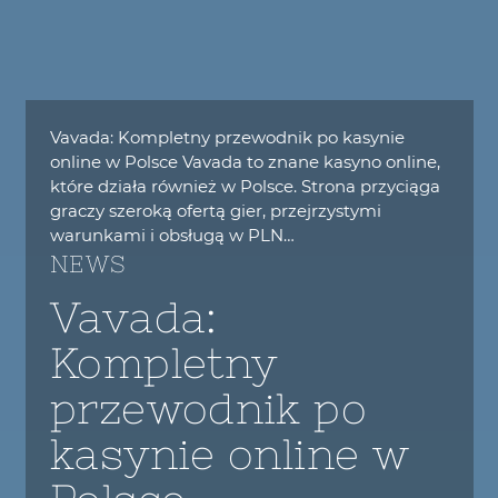
Vavada: Kompletny przewodnik po kasynie
online w Polsce Vavada to znane kasyno online,
które działa również w Polsce. Strona przyciąga
graczy szeroką ofertą gier, przejrzystymi
warunkami i obsługą w PLN…
NEWS
Vavada:
Kompletny
przewodnik po
kasynie online w