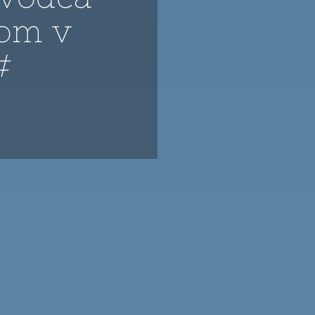
om v
#