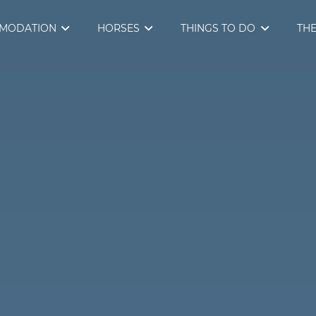
MODATION
HORSES
THINGS TO DO
THE