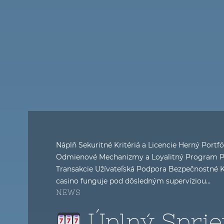
Náplň Sekuritné Kritériá a Licencie Herný Portf
Odmienové Mechanizmy a Loyalitný Program P
Transakcie Užívateľská Podpora Bezpečnostné Kr
casino funguje pod dôsledným supervíziou…
NEWS
Úplný Spri