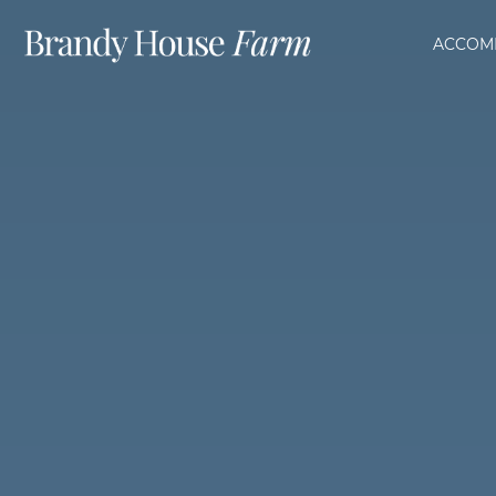
ACCOM