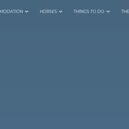
MODATION
HORSES
THINGS TO DO
THE