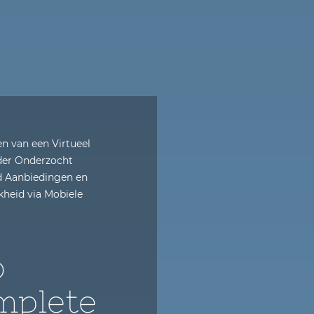
en van een Virtueel
der Onderzocht
d Aanbiedingen en
kheid via Mobiele
o
mplete