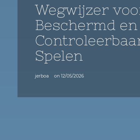
Wegwijzer voo
Beschermd en
Controleerbaa
Spelen
jerboa
on
12/05/2026