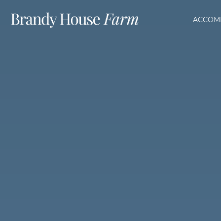
ACCOM