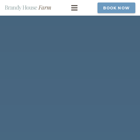
BOOK NOW