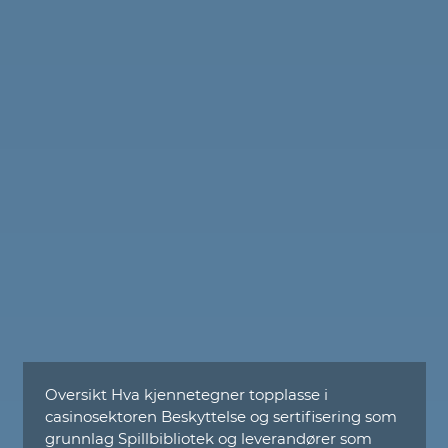
Oversikt Hva kjennetegner topplasse i
casinosektoren Beskyttelse og sertifisering som
grunnlag Spillbibliotek og leverandører som