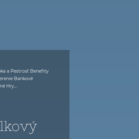
ka a Pestrosť Benefity
erenie Bankové
rné Hry…
elkový