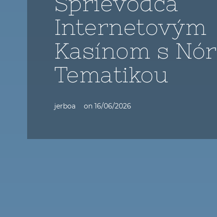
Sprievodca
Internetovým
Kasínom s Nó
Tematikou
jerboa
on
16/06/2026