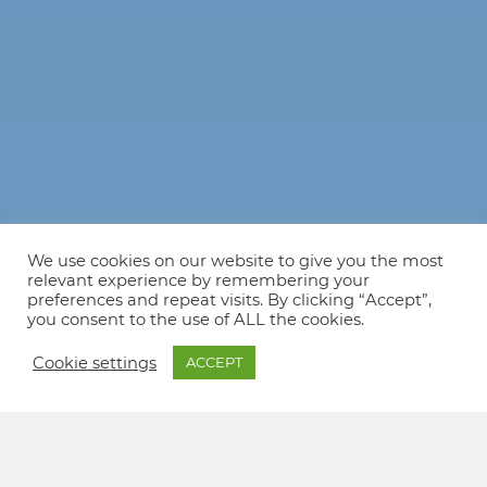
We use cookies on our website to give you the most
relevant experience by remembering your
preferences and repeat visits. By clicking “Accept”,
you consent to the use of ALL the cookies.
Cookie settings
ACCEPT