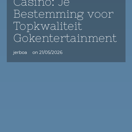
Casino: Je
Bestemming voor
Topkwaliteit
Gokentertainment
jerboa
on
21/05/2026