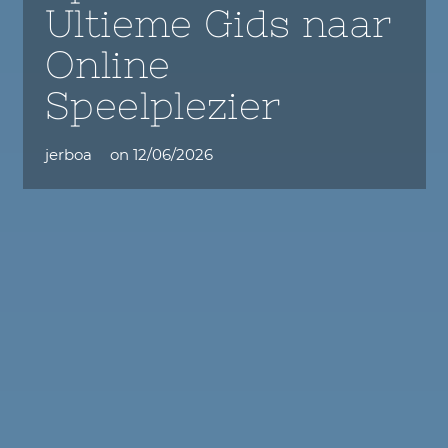
Ultieme Gids naar
Online
Speelplezier
jerboa
on
12/06/2026