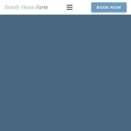
BOOK NOW