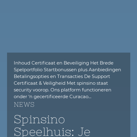
Inhoud Certificaat en Beveiliging Het Brede
Spelportfolio Startbonussen plus Aanbiedingen
Betalingsopties en Transacties De Support
Certificaat & Veiligheid Met spinsino staat
security voorop. Ons platform functioneren
onder ‘n gecertificeerde Curacao…
NEWS
Spinsino
Speelhuis: Je