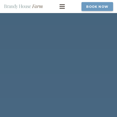
BOOK NOW