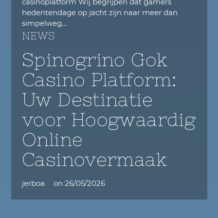
casinoplatform Wij begrijpen dat gamers
hedentendage op jacht zijn naar meer dan
simpelweg…
NEWS
Spinogrino Gok
Casino Platform:
Uw Destinatie
voor Hoogwaardig
Online
Casinovermaak
jerboa
on
26/05/2026