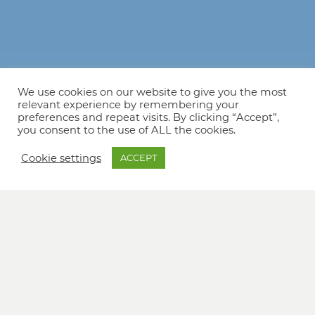
We use cookies on our website to give you the most
relevant experience by remembering your
preferences and repeat visits. By clicking “Accept”,
you consent to the use of ALL the cookies.
Cookie settings
ACCEPT