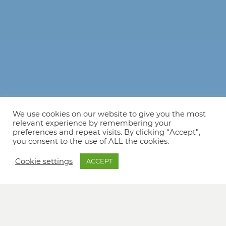
We use cookies on our website to give you the most
relevant experience by remembering your
preferences and repeat visits. By clicking “Accept”,
you consent to the use of ALL the cookies.
Cookie settings
ACCEPT