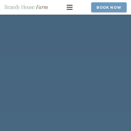
BOOK NOW