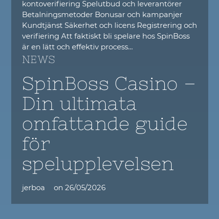
kontoverifiering Spelutbud och leverantörer
Betalningsmetoder Bonusar och kampanjer
Kundtjänst Säkerhet och licens Registrering och
verifiering Att faktiskt bli spelare hos SpinBoss
är en lätt och effektiv process…
NEWS
SpinBoss Casino –
Din ultimata
omfattande guide
för
spelupplevelsen
jerboa
on
26/05/2026