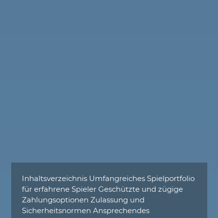
Inhaltsverzeichnis Umfangreiches Spielportfolio
für erfahrene Spieler Geschützte und zügige
Zahlungsoptionen Zulassung und
Sicherheitsnormen Ansprechendes