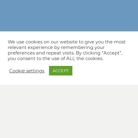
We use cookies on our website to give you the most
relevant experience by remembering your
preferences and repeat visits. By clicking “Accept”,
you consent to the use of ALL the cookies.
Cookie settings
ACCEPT