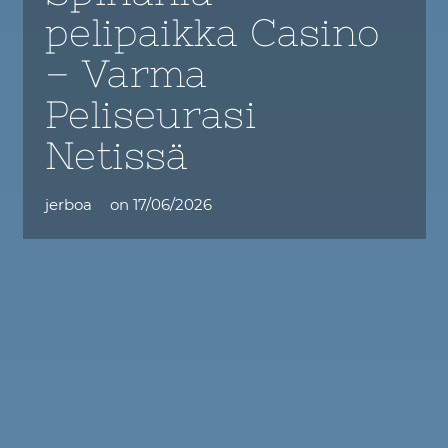
pelipaikka Casino
– Varma
Peliseurasi
Netissä
jerboa
on
17/06/2026