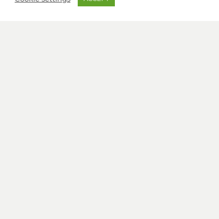
Slots en live casino
met