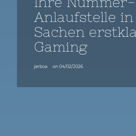
Ihre Nummer-
Anlaufstelle in
Sachen erstkl
Gaming
jerboa
on
04/02/2026