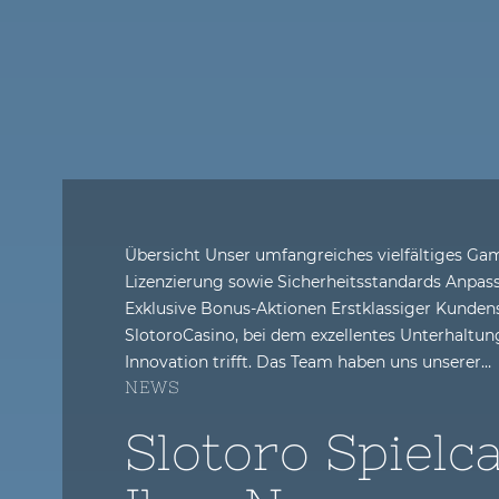
Übersicht Unser umfangreiches vielfältiges Ga
Lizenzierung sowie Sicherheitsstandards Anpa
Exklusive Bonus-Aktionen Erstklassiger Kunde
SlotoroCasino, bei dem exzellentes Unterhaltung
Innovation trifft. Das Team haben uns unserer…
NEWS
Slotoro Spielc