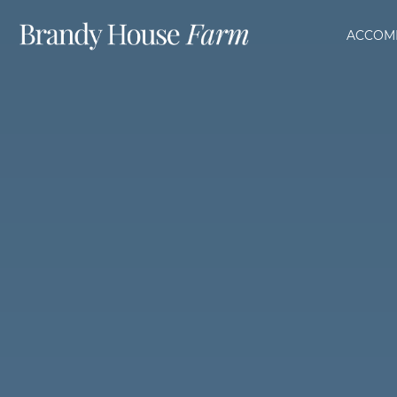
ACCOM