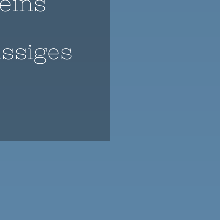
eins
assiges