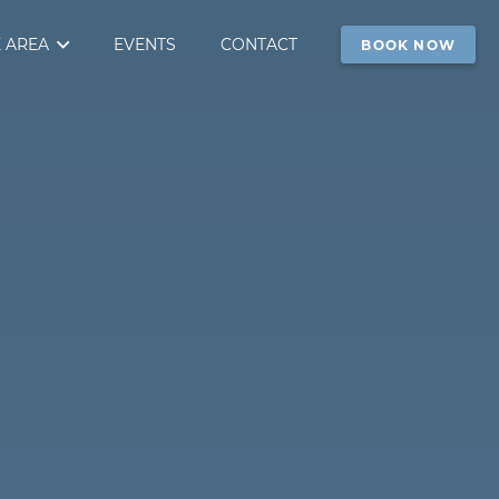
 AREA
EVENTS
CONTACT
BOOK NOW