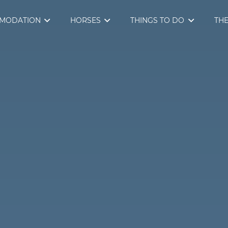
MODATION
HORSES
THINGS TO DO
THE