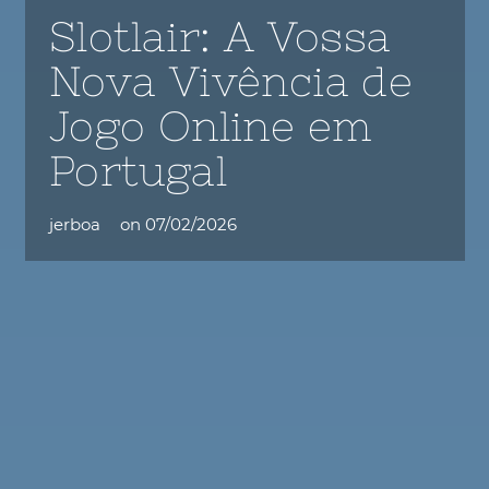
Slotlair: A Vossa
Nova Vivência de
Jogo Online em
Portugal
jerboa
on
07/02/2026