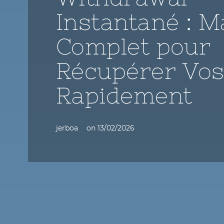
Instantané : M
Complet pour
Récupérer Vos
Rapidement
jerboa
on
13/02/2026