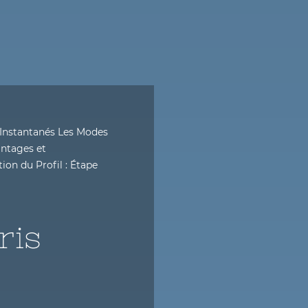
Instantanés Les Modes
ntages et
ion du Profil : Étape
ris