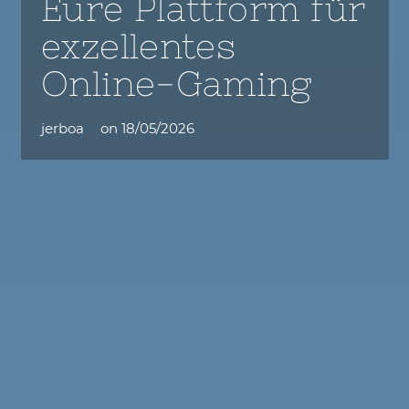
Eure Plattform für
exzellentes
Online-Gaming
jerboa
on
18/05/2026