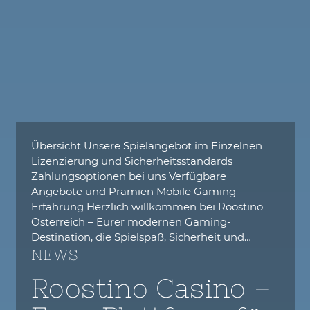
Übersicht Unsere Spielangebot im Einzelnen
Lizenzierung und Sicherheitsstandards
Zahlungsoptionen bei uns Verfügbare
Angebote und Prämien Mobile Gaming-
Erfahrung Herzlich willkommen bei Roostino
Österreich – Eurer modernen Gaming-
Destination, die Spielspaß, Sicherheit und…
NEWS
Roostino Casino –