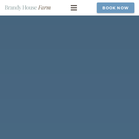
BOOK NOW