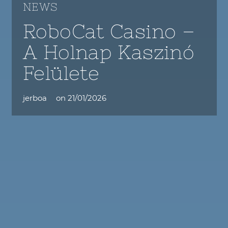
NEWS
RoboCat Casino –
A Holnap Kaszinó
Felülete
jerboa
on
21/01/2026