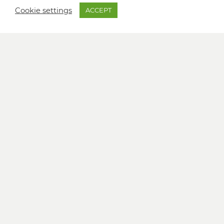
Cookie settings
ACCEPT