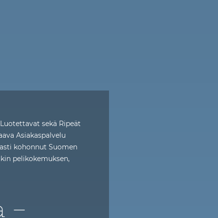
 Luotettavat sekä Ripeät
aava Asiakaspalvelu
akasti kohonnut Suomen
ikin pelikokemuksen,
a –