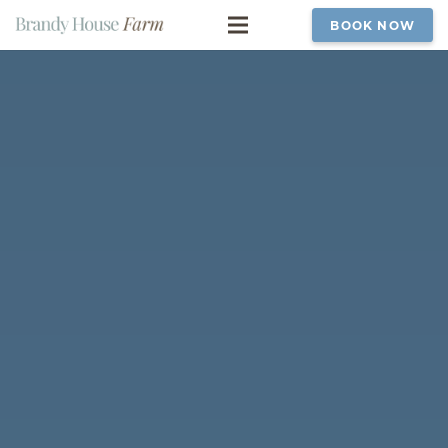
BOOK NOW