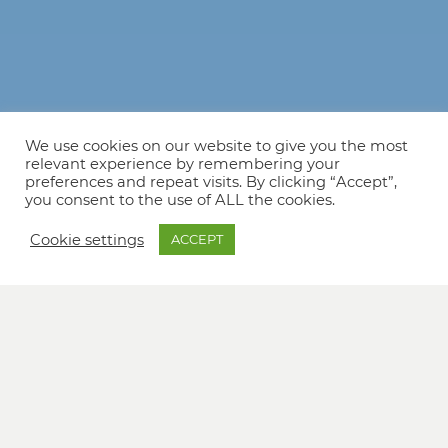
We use cookies on our website to give you the most
relevant experience by remembering your
preferences and repeat visits. By clicking “Accept”,
you consent to the use of ALL the cookies.
Cookie settings
ACCEPT