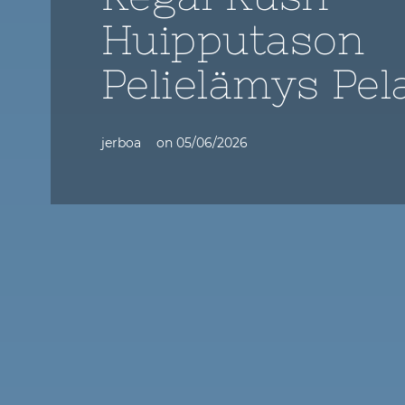
Huipputason
Pelielämys Pela
jerboa
on
05/06/2026