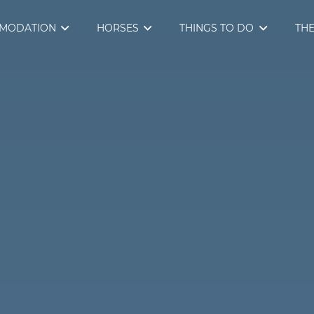
MODATION
HORSES
THINGS TO DO
THE