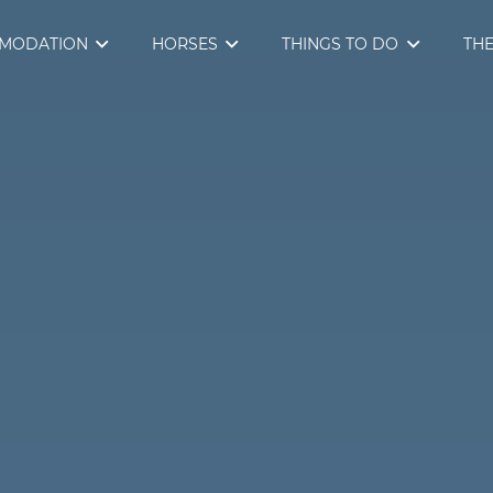
MODATION
HORSES
THINGS TO DO
THE