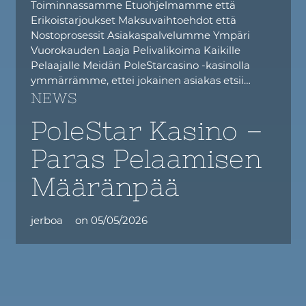
Toiminnassamme Etuohjelmamme että
Erikoistarjoukset Maksuvaihtoehdot että
Nostoprosessit Asiakaspalvelumme Ympäri
Vuorokauden Laaja Pelivalikoima Kaikille
Pelaajalle Meidän PoleStarcasino -kasinolla
ymmärrämme, ettei jokainen asiakas etsii…
NEWS
PoleStar Kasino –
Paras Pelaamisen
Määränpää
jerboa
on
05/05/2026