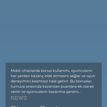
Mobil cihazlarda bonus kullanımı, oyuncuların
her yerden kazanç elde etmesini sağlar ve oyun
deneyimini kesintisiz hale getirir. Bu bonuslar,
turnuva sırasında kazanılan puanlara ek olarak
verilir ve oyuncuların kazanma şansını…
NEWS