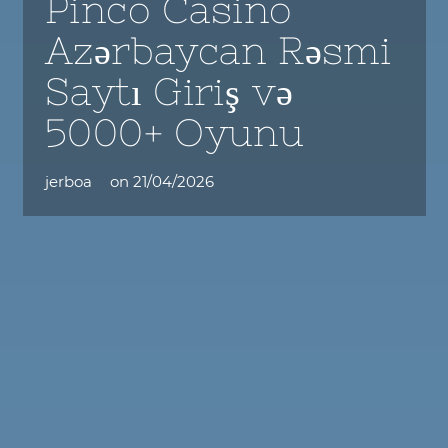
Pinco Casino
Azərbaycan Rəsmi
Saytı Giriş və
5000+ Oyunu
jerboa
on
21/04/2026