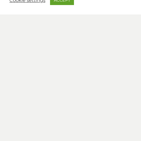
Cookie settings
ACCEPT