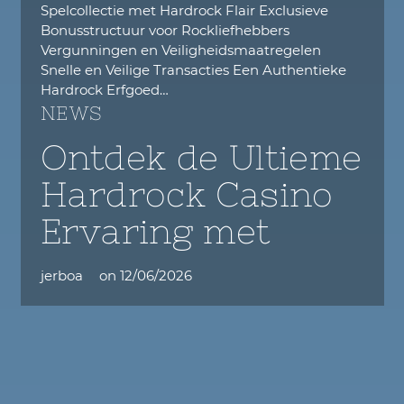
Spelcollectie met Hardrock Flair Exclusieve
Bonusstructuur voor Rockliefhebbers
Vergunningen en Veiligheidsmaatregelen
Snelle en Veilige Transacties Een Authentieke
Hardrock Erfgoed…
NEWS
Ontdek de Ultieme
Hardrock Casino
Ervaring met
jerboa
on
12/06/2026