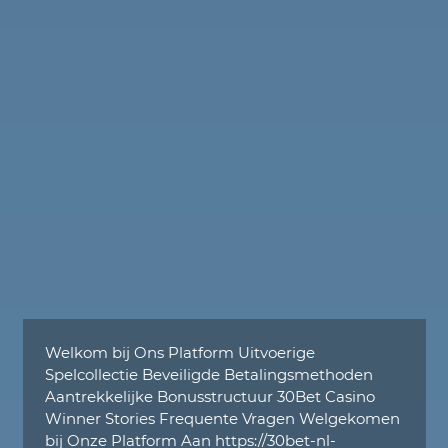
Welkom bij Ons Platform Uitvoerige
Spelcollectie Beveiligde Betalingsmethoden
Aantrekkelijke Bonusstructuur 30Bet Casino
Winner Stories Frequente Vragen Welgekomen
bij Onze Platform Aan https://30bet-nl-