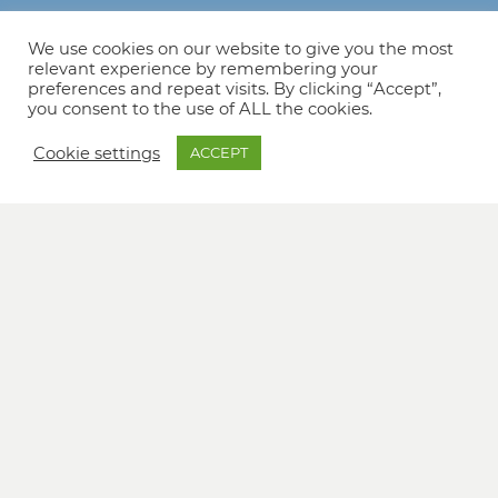
We use cookies on our website to give you the most
relevant experience by remembering your
preferences and repeat visits. By clicking “Accept”,
you consent to the use of ALL the cookies.
Cookie settings
ACCEPT