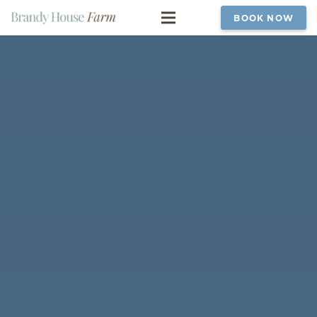
BOOK NOW