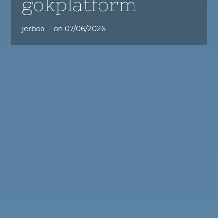
gokplatform
jerboa
on
07/06/2026