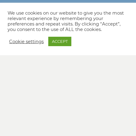
We use cookies on our website to give you the most
relevant experience by remembering your
preferences and repeat visits. By clicking “Accept”,
you consent to the use of ALL the cookies.
Cookie settings
ACCEPT