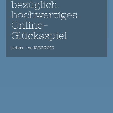
bezüglich
hochwertiges
Online-
Glücksspiel
jerboa
on
10/02/2026