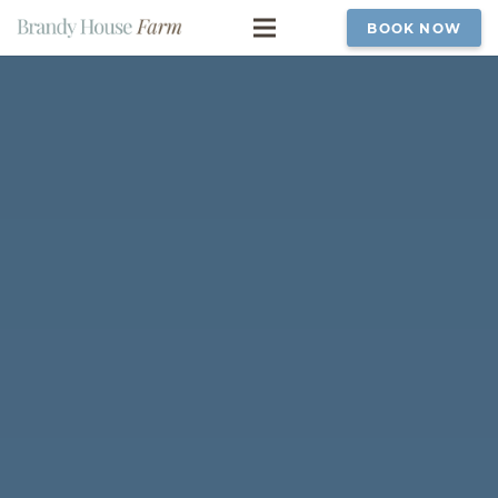
BOOK NOW